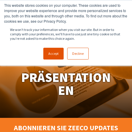
This website stores cookies on your computer. These cookies are used to
918.258.8551
sales@zeeco.com
improve your website experience and provide more personalized services to
you, both on this website and through other media. To find out more about the
KONTAKT
cookies we use, see our Privacy Policy.
We won't track your information when you visit our site. But in order to
comply with your preferences, we'll have to use just one tiny cookie so that
you're not asked to make this choice again.
Accept
Decline
PRÄSENTATION
EN
ABONNIEREN SIE ZEECO UPDATES