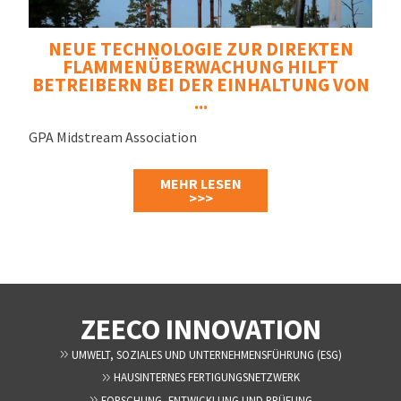
NEUE TECHNOLOGIE ZUR DIREKTEN
FLAMMENÜBERWACHUNG HILFT
BETREIBERN BEI DER EINHALTUNG VON
...
GPA Midstream Association
MEHR LESEN
>>>
ZEECO INNOVATION
UMWELT, SOZIALES UND UNTERNEHMENSFÜHRUNG (ESG)
HAUSINTERNES FERTIGUNGSNETZWERK
FORSCHUNG, ENTWICKLUNG UND PRÜFUNG