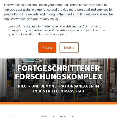
This website stores cookies on your computer. These cookies are used to
918.258.8551
sales@zeeco.com
improve your website experience and provide more personalized services to
you, both on this website and through other media. To find out more about the
KONTAKT
cookies we use, see our Privacy Policy.
We won't track your information when you visit our site. But in order to
comply with your preferences, we'll have to use just one tiny cookie so that
you're not asked to make this choice again.
Accept
Decline
FORTGESCHRITTENER
FORSCHUNGSKOMPLEX
PILOT- UND DEMONSTRATIONSANLAGEN IM
INDUSTRIELLEN MASSSTAB