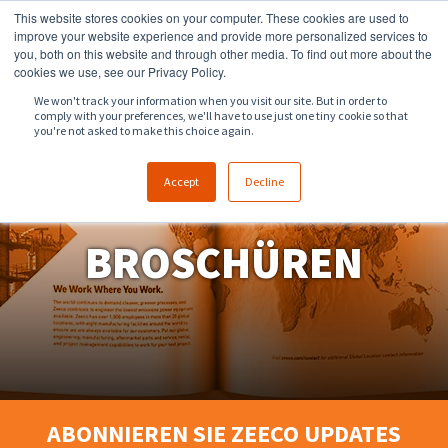
This website stores cookies on your computer. These cookies are used to
918.258.8551
sales@zeeco.com
improve your website experience and provide more personalized services to
you, both on this website and through other media. To find out more about the
KONTAKT
cookies we use, see our Privacy Policy.
We won't track your information when you visit our site. But in order to
comply with your preferences, we'll have to use just one tiny cookie so that
you're not asked to make this choice again.
Accept
Decline
BROSCHÜREN
ABONNIEREN SIE ZEECO UPDATES