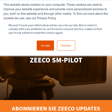
This website stores cookies on your computer. These cookies are used to
918.258.8551
sales@zeeco.com
improve your website experience and provide more personalized services to
you, both on this website and through other media. To find out more about the
KONTAKT
cookies we use, see our Privacy Policy.
We won't track your information when you visit our site. But in order to
comply with your preferences, we'll have to use just one tiny cookie so that
you're not asked to make this choice again.
Accept
Decline
ZEECO SM-PILOT
ABONNIEREN SIE ZEECO UPDATES