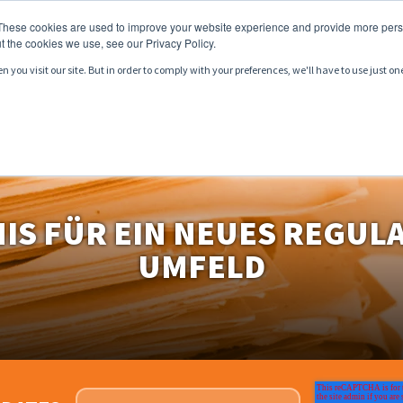
These cookies are used to improve your website experience and provide more perso
t the cookies we use, see our Privacy Policy.
you visit our site. But in order to comply with your preferences, we'll have to use just on
DUKTE
DIENSTLEISTUNGEN
MÄRKTE
RESSOURC
IS FÜR EIN NEUES REGUL
UMFELD