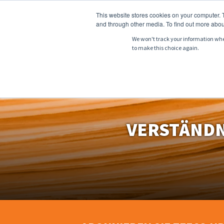
This website stores cookies on your computer. 
and through other media. To find out more abou
We won't track your information when 
to make this choice again.
ÜBER UNS
PRO
VERSTÄNDN