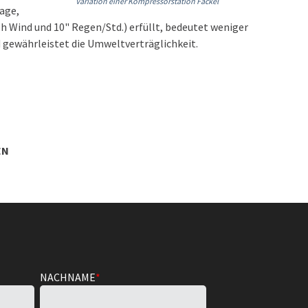
Variation einer Kompressorstation Fackel
lage,
ph Wind und 10" Regen/Std.) erfüllt, bedeutet weniger
 gewährleistet die Umweltverträglichkeit.
EN
NACHNAME
*