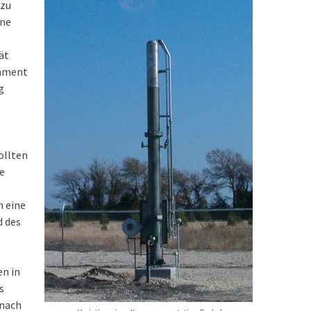
 zu
ene
ät
dament
g
ollten
ne
 eine
d des
en in
s
 nach