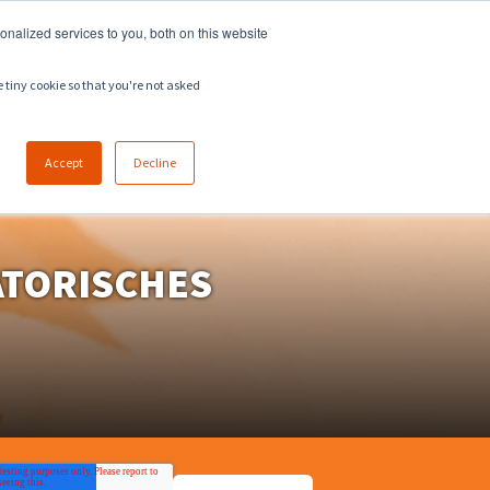
918.258.8551
sales@zeeco.com
nalized services to you, both on this website
KARRIERE
KONTAKT
e tiny cookie so that you're not asked
EN
Accept
Decline
ATORISCHES