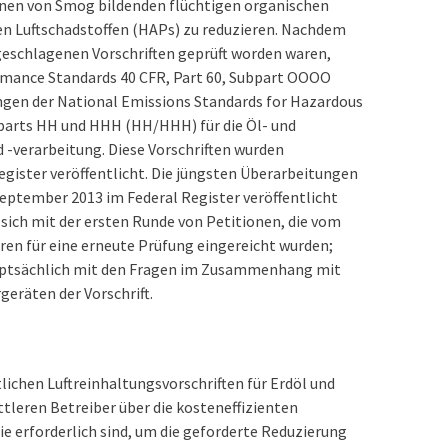
onen von Smog bildenden flüchtigen organischen
en Luftschadstoffen (HAPs) zu reduzieren. Nachdem
eschlagenen Vorschriften geprüft worden waren,
ormance Standards 40 CFR, Part 60, Subpart OOOO
gen der National Emissions Standards for Hazardous
bparts HH und HHH (HH/HHH) für die Öl- und
 -verarbeitung. Diese Vorschriften wurden
egister veröffentlicht. Die jüngsten Überarbeitungen
eptember 2013 im Federal Register veröffentlicht
sich mit der ersten Runde von Petitionen, die vom
ren für eine erneute Prüfung eingereicht wurden;
auptsächlich mit den Fragen im Zusammenhang mit
eräten der Vorschrift.
lichen Luftreinhaltungsvorschriften für Erdöl und
tleren Betreiber über die kosteneffizienten
ie erforderlich sind, um die geforderte Reduzierung