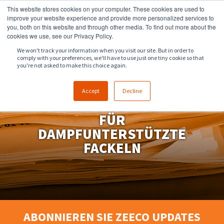
This website stores cookies on your computer. These cookies are used to
918.258.8551
sales@zeeco.com
improve your website experience and provide more personalized services to
you, both on this website and through other media. To find out more about the
KONTAKT
cookies we use, see our Privacy Policy.
We won't track your information when you visit our site. But in order to
comply with your preferences, we'll have to use just one tiny cookie so that
you're not asked to make this choice again.
ZULÄSSIGE
Accept
Decline
BETRIEBSPARAMETER
FÜR
DAMPFUNTERSTÜTZTE
FACKELN
ABONNIEREN SIE ZEECO UPDATES