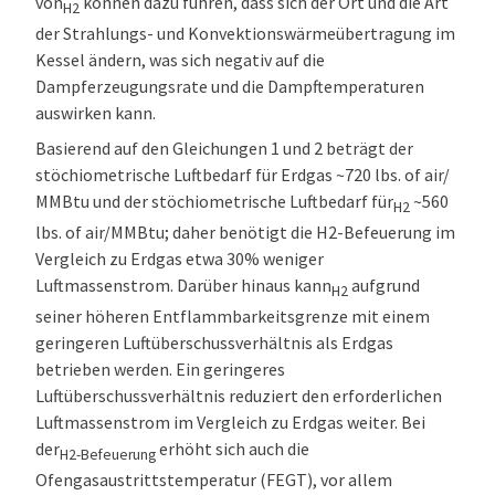
von
können dazu führen, dass sich der Ort und die Art
H2
der Strahlungs- und Konvektionswärmeübertragung im
Kessel ändern, was sich negativ auf die
Dampferzeugungsrate und die Dampftemperaturen
auswirken kann.
Basierend auf den Gleichungen 1 und 2 beträgt der
stöchiometrische Luftbedarf für Erdgas ~720 lbs. of air/
MMBtu und der stöchiometrische Luftbedarf für
~560
H2
lbs. of air/MMBtu; daher benötigt die H2-Befeuerung im
Vergleich zu Erdgas etwa 30% weniger
Luftmassenstrom. Darüber hinaus kann
aufgrund
H2
seiner höheren Entflammbarkeitsgrenze mit einem
geringeren Luftüberschussverhältnis als Erdgas
betrieben werden. Ein geringeres
Luftüberschussverhältnis reduziert den erforderlichen
Luftmassenstrom im Vergleich zu Erdgas weiter. Bei
der
erhöht sich auch die
H2-Befeuerung
Ofengasaustrittstemperatur (FEGT), vor allem