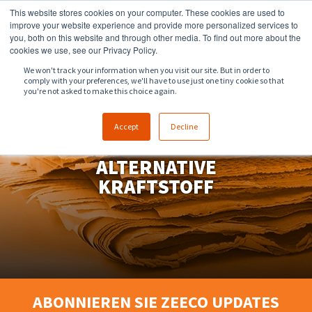
This website stores cookies on your computer. These cookies are used to
918.258.8551
sales@zeeco.com
improve your website experience and provide more personalized services to
you, both on this website and through other media. To find out more about the
KONTAKT
cookies we use, see our Privacy Policy.
We won't track your information when you visit our site. But in order to
comply with your preferences, we'll have to use just one tiny cookie so that
you're not asked to make this choice again.
Accept
Decline
WASSERSTOFF - DER
ALTERNATIVE
KRAFTSTOFF
ABONNIEREN SIE ZEECO UPDATES