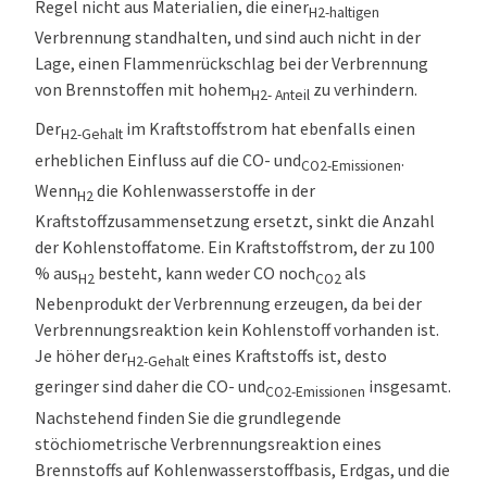
Regel nicht aus Materialien, die einer
H2-haltigen
Verbrennung standhalten, und sind auch nicht in der
Lage, einen Flammenrückschlag bei der Verbrennung
von Brennstoffen mit hohem
zu verhindern.
H2- Anteil
Der
im Kraftstoffstrom hat ebenfalls einen
H2-Gehalt
erheblichen Einfluss auf die CO- und
.
CO2-Emissionen
Wenn
die Kohlenwasserstoffe in der
H2
Kraftstoffzusammensetzung ersetzt, sinkt die Anzahl
der Kohlenstoffatome. Ein Kraftstoffstrom, der zu 100
% aus
besteht, kann weder CO noch
als
H2
CO2
Nebenprodukt der Verbrennung erzeugen, da bei der
Verbrennungsreaktion kein Kohlenstoff vorhanden ist.
Je höher der
eines Kraftstoffs ist, desto
H2-Gehalt
geringer sind daher die CO- und
insgesamt.
CO2-Emissionen
Nachstehend finden Sie die grundlegende
stöchiometrische Verbrennungsreaktion eines
Brennstoffs auf Kohlenwasserstoffbasis, Erdgas, und die