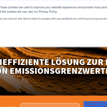
These cookies are used to improve your website experience and provide more perso
t the cookies we use, see our Privacy Policy.
you visit our site. But in order to comply with your preferences, we'll have to use just on
DUKTE
DIENSTLEISTUNGEN
MÄRKTE
RESSOURC
NEFFIZIENTE LÖSUNG ZUR
ON EMISSIONSGRENZWERT