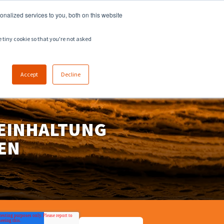
918.258.8551
sales@zeeco.com
nalized services to you, both on this website
KARRIERE
KONTAKT
e tiny cookie so that you're not asked
EN
Accept
Decline
 EINHALTUNG
EN