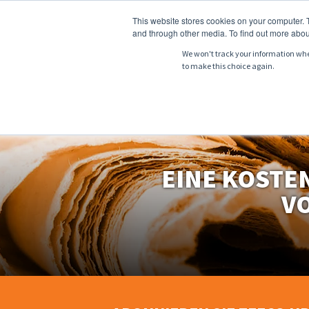
This website stores cookies on your computer. 
and through other media. To find out more abou
We won't track your information when 
to make this choice again.
ÜBER UNS
PRO
EINE KOSTE
V