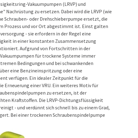
 Flüssigkeitsring-Vakuumpumpen (LRVP) und
e" Nachrüstung zu ersetzen. Dabei wird die LRVP (wie
ene Schrauben- oder Drehschieberpumpe ersetzt, die
im Prozess und vor Ort abgestimmt ist. Einst galten
ersorgung - sie erfordern in der Regel eine
sigkeit in einer konstanten Zusammensetzung
tioniert. Aufgrund von Fortschritten in der
en Vakuumpumpen für trockene Systeme immer
er extremen Bedingungen und bei schwankenden
 über eine Benzineinspritzung oder eine
 verfügen. Ein idealer Zeitpunkt für die
ie Erneuerung einer VRU. Ein weiteres Motiv für
raubenspindelpumpen zu ersetzen, ist der
ten Kraftstoffen. Die LRVP-Dichtungsflüssigkeit
inigt - und verdünnt sich schnell bis zu einem Grad,
ingert. Bei einer trockenen Schraubenspindelpumpe