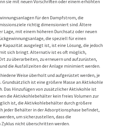
wenn sie mit neuen Vorschriften oder einem erhöhten
gewinnungsanlagen für den Dampfstrom, die
sionsziele richtig dimensioniert sind. Ältere
er Lage, mit einem höheren Durchsatz oder neuen
rückgewinnungsanlage, die speziell für einen
Kapazität ausgelegt ist, ist eine Lösung, die jedoch
t sich bringt. Alternativ ist es oft möglich,
t zu überarbeiten, zu erneuern und aufzurüsten,
 und die Ausfallzeiten der Anlage minimiert werden.
iedene Weise überholt und aufgerüstet werden, je
 Grundsätzlich ist eine größere Masse an Aktivkohle
. Das Hinzufügen von zusätzlicher Aktivkohle ist
en die Aktivkohlebehälter kein freies Volumen zur
glich ist, die Aktivkohlebehälter durch größere
ich jeder Behälter in der Adsorptionsphase befindet,
erden, um sicherzustellen, dass die
Zyklus nicht überschritten werden.