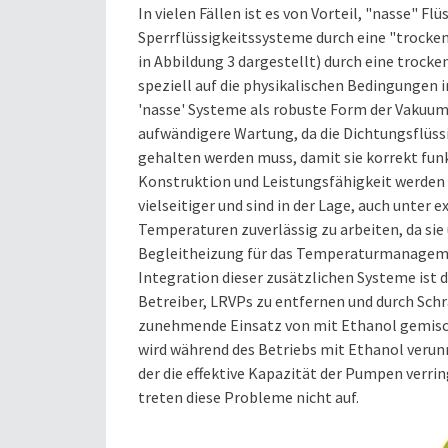
In vielen Fällen ist es von Vorteil, "nasse"
Sperrflüssigkeitssysteme durch eine "trocken
in Abbildung 3 dargestellt) durch eine trock
speziell auf die physikalischen Bedingungen 
'nasse' Systeme als robuste Form der Vakuumv
aufwändigere Wartung, da die Dichtungsflüs
gehalten werden muss, damit sie korrekt funk
Konstruktion und Leistungsfähigkeit werd
vielseitiger und sind in der Lage, auch unt
Temperaturen zuverlässig zu arbeiten, da sie
Begleitheizung für das Temperaturmanagement
Integration dieser zusätzlichen Systeme ist d
Betreiber, LRVPs zu entfernen und durch Sch
zunehmende Einsatz von mit Ethanol gemisch
wird während des Betriebs mit Ethanol verunre
der die effektive Kapazität der Pumpen verr
treten diese Probleme nicht auf.