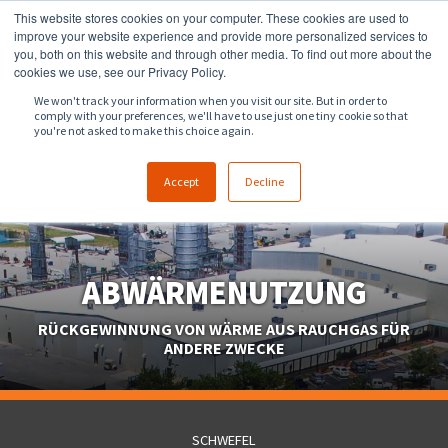
This website stores cookies on your computer. These cookies are used to
918.258.8551
sales@zeeco.com
improve your website experience and provide more personalized services to
you, both on this website and through other media. To find out more about the
KONTAKT
cookies we use, see our Privacy Policy.
We won't track your information when you visit our site. But in order to
comply with your preferences, we'll have to use just one tiny cookie so that
you're not asked to make this choice again.
Accept
Decline
ABWÄRMENUTZUNG
RÜCKGEWINNUNG VON WÄRME AUS RAUCHGAS FÜR
ANDERE ZWECKE
SCHWEFEL